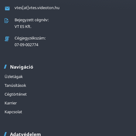
vtes[at]vtes.videoton.hu
Bejegyzett cégnév:
VT ES Kft.
Cégjegyzékszám:
07-09-002774
Navigáció
Üzletágak
Tanúsítások
Cégtörténet
Karrier
Kapcsolat
Adatvédelem