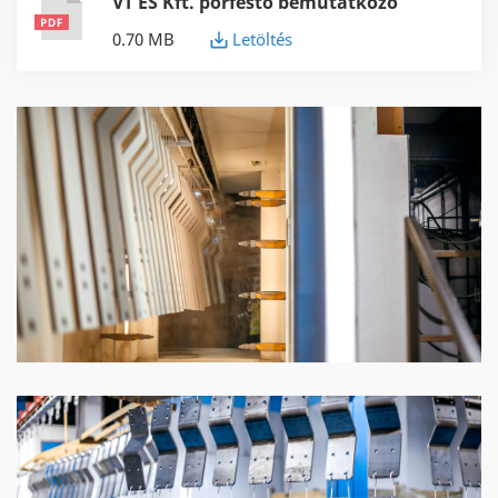
VT ES Kft. porfestő bemutatkozó
0.70 MB
Letöltés