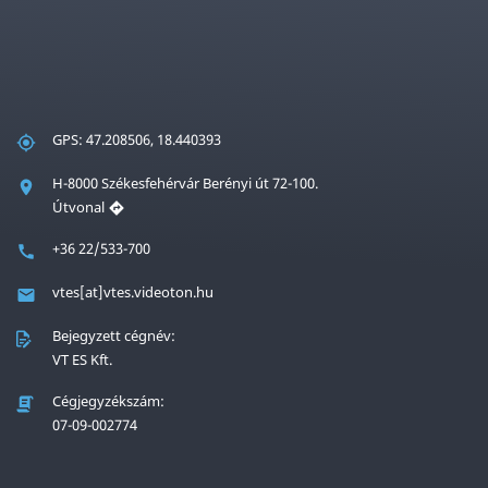
GPS: 47.208506, 18.440393
H-8000 Székesfehérvár Berényi út 72-100.
Útvonal
+36 22/533-700
vtes[at]vtes.videoton.hu
Bejegyzett cégnév:
VT ES Kft.
Cégjegyzékszám:
07-09-002774